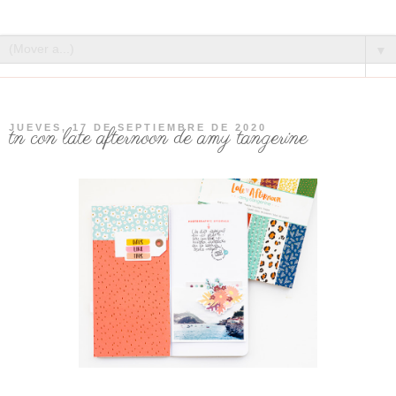
▼
JUEVES, 17 DE SEPTIEMBRE DE 2020
tn con late afternoon de amy tangerine