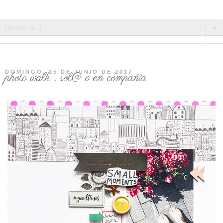
▼
DOMINGO, 25 DE JUNIO DE 2017
photo walk , sol@ o en compañia