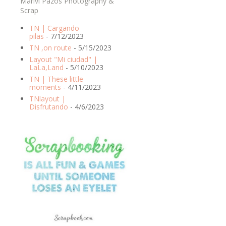
Marivi Pazos Photography &
Scrap
TN | Cargando
pilas
- 7/12/2023
TN ,on route
- 5/15/2023
Layout "Mi ciudad" |
LaLa,Land
- 5/10/2023
TN | These little
moments
- 4/11/2023
TNlayout |
Disfrutando
- 4/6/2023