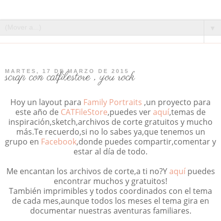
▼
MARTES, 17 DE MARZO DE 2015
scrap con catfilestore , you rock
Hoy un layout para
Family Portraits
,un proyecto para
este año de
CATFileStore
,puedes ver
aquí
,temas de
inspiración,sketch,archivos de corte gratuitos y mucho
más.Te recuerdo,si no lo sabes ya,que tenemos un
grupo en
Facebook
,donde puedes compartir,comentar y
estar al día de todo.
Me encantan los archivos de corte,a ti no?Y
aquí
puedes
encontrar muchos y gratuitos!
También imprimibles y todos coordinados con el tema
de cada mes,aunque todos los meses el tema gira en
documentar nuestras aventuras familiares.