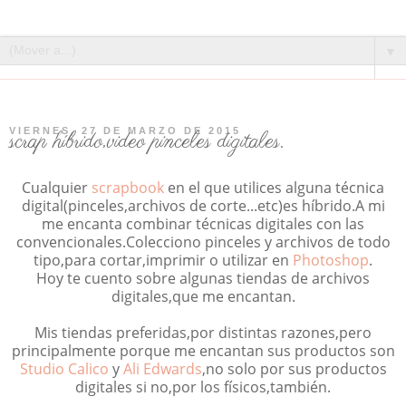
▼
VIERNES, 27 DE MARZO DE 2015
scrap híbrido,video pinceles digitales.
Cualquier
scrapbook
en el que utilices alguna técnica
digital(pinceles,archivos de corte...etc)es híbrido.A mi
me encanta combinar técnicas digitales con las
convencionales.Colecciono pinceles y archivos de todo
tipo,para cortar,imprimir o utilizar en
Photoshop
.
Hoy te cuento sobre algunas tiendas de archivos
digitales,que me encantan.
Mis tiendas preferidas,por distintas razones,pero
principalmente porque me encantan sus productos son
Studio Calico
y
Ali Edwards
,no solo por sus productos
digitales si no,por los físicos,también.