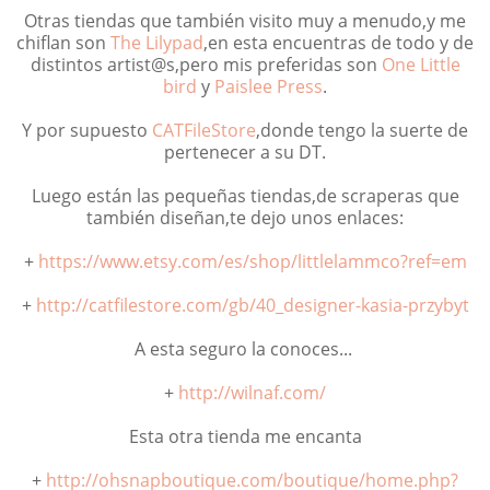
Otras tiendas que también visito muy a menudo,y me
chiflan son
The Lilypad
,en esta encuentras de todo y de
distintos artist@s,pero mis preferidas son
One Little
bird
y
Paislee Press
.
Y por supuesto
CATFileStore
,donde tengo la suerte de
pertenecer a su DT.
Luego están las pequeñas tiendas,de scraperas que
también diseñan,te dejo unos enlaces:
+
https://www.etsy.com/es/shop/littlelammco?ref=em
+
http://catfilestore.com/gb/40_designer-kasia-przybyt
A esta seguro la conoces...
+
http://wilnaf.com/
Esta otra tienda me encanta
+
http://ohsnapboutique.com/boutique/home.php?