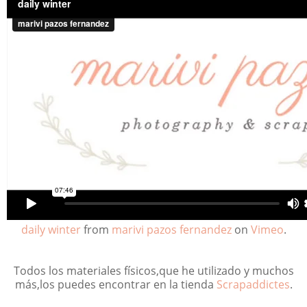
daily winter
from
marivi pazos fernandez
on
Vimeo
.
Todos los materiales físicos,que he utilizado y muchos
más,los puedes encontrar en la tienda
Scrapaddictes
.