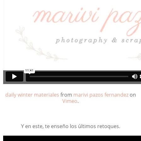
daily winter materiales
from
marivi pazos fernandez
on
Vimeo
.
Y en este, te enseño los últimos retoques.