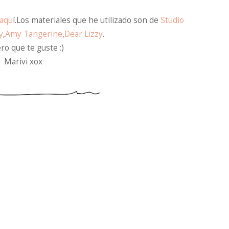
aqu
í.Los materiales que he utilizado son de
Studio
y
,
Amy Tangerine
,
Dear Lizzy
.
ro que te guste :)
Marivi xox