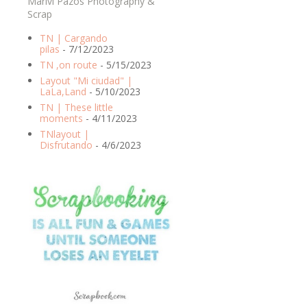
Marivi Pazos Photography &
Scrap
TN | Cargando
pilas
- 7/12/2023
TN ,on route
- 5/15/2023
Layout "Mi ciudad" |
LaLa,Land
- 5/10/2023
TN | These little
moments
- 4/11/2023
TNlayout |
Disfrutando
- 4/6/2023