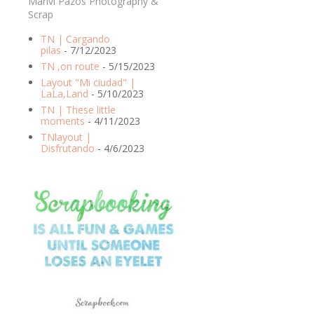
Marivi Pazos Photography &
Scrap
TN | Cargando
pilas
- 7/12/2023
TN ,on route
- 5/15/2023
Layout "Mi ciudad" |
LaLa,Land
- 5/10/2023
TN | These little
moments
- 4/11/2023
TNlayout |
Disfrutando
- 4/6/2023